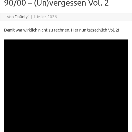
90/00 – (Un)vergessen Vol. 2
Von
Da0nly1
|
1. März 2026
Damit war wirklich nicht zu rechnen. Hier nun tatsächlich Vol. 2!