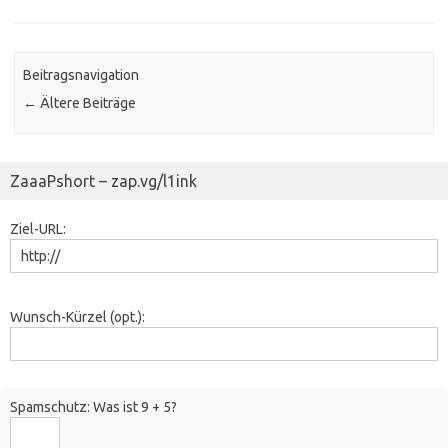
Beitragsnavigation
←
Ältere Beiträge
ZaaaPshort – zap.vg/l1ink
Ziel-URL:
Wunsch-Kürzel (opt.):
Spamschutz: Was ist 9 + 5?