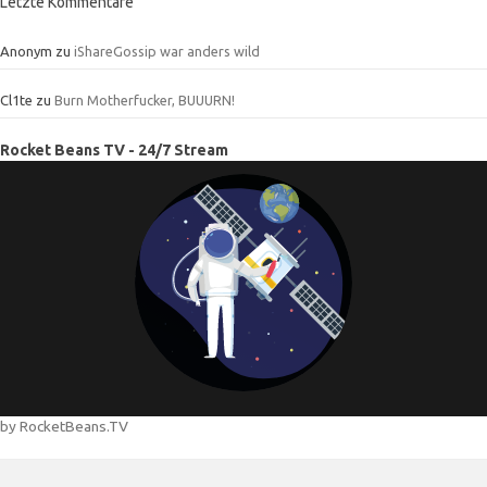
Letzte Kommentare
Anonym
zu
iShareGossip war anders wild
Cl1te
zu
Burn Motherfucker, BUUURN!
Rocket Beans TV - 24/7 Stream
by RocketBeans.TV