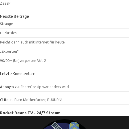
ZaaaP
Neuste Beiträge
Strange
Guckt sich…
Reicht dann auch mit Internet für heute
„Experten“
90/00 – (Un)vergessen Vol. 2
Letzte Kommentare
Anonym
zu
iShareGossip war anders wild
Cl1te
zu
Burn Motherfucker, BUUURN!
Rocket Beans TV - 24/7 Stream