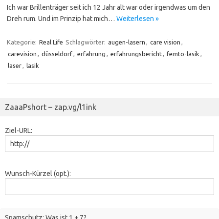
Ich war Brillenträger seit ich 12 Jahr alt war oder irgendwas um den
Dreh rum. Und im Prinzip hat mich…
Weiterlesen »
Kategorie:
Real Life
Schlagwörter:
augen-lasern
,
care vision
,
carevision
,
düsseldorf
,
erfahrung
,
erfahrungsbericht
,
femto-lasik
,
laser
,
lasik
ZaaaPshort – zap.vg/l1ink
Ziel-URL:
Wunsch-Kürzel (opt.):
Spamschutz: Was ist 1 + 7?